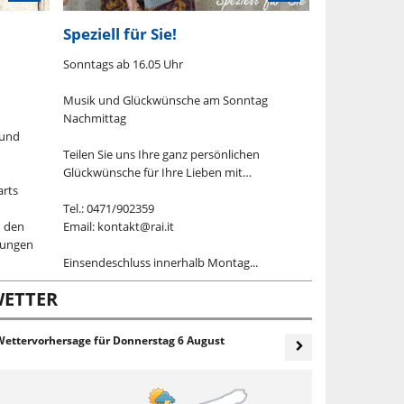
Speziell für Sie!
Ihre Meinu
Sonntags ab 16.05 Uhr
Unsere Grüne 
mit Höreranruf
Musik und Glückwünsche am Sonntag
Nachmittag
Unsere Rai Süd
 und
Aufrufen lautet
Teilen Sie uns Ihre ganz persönlichen
Ihre Gedanken
Glückwünsche für Ihre Lieben mit…
oder Sprachnac
arts
möglich)....
Tel.: 0471/902359
n den
Email: kontakt@rai.it
rungen
Einsendeschluss innerhalb Montag...
ETTER
Wettervorhersage für
Donnerstag 6 August