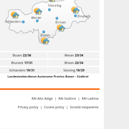
Bozen
22/36
Meran
23/34
Bruneck
17/31
Brixen
22/34
Schlanders
19/31
Sterzing
19/29
Landeswetterdienst Autonome Provinz Bozen - Südtirol
RAI Alto Adige
|
RAI Südtirol
|
RAI Ladinia
Privacy policy
|
Cookie policy
|
Società trasparente