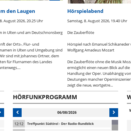
um den Laugen
Hörspielabend
8. August 2026, 20.25 Uhr
Samstag, 8. August 2026, 19.40 Uhr
n in Ulten und am Deutschnonsberg
Die Zauberflöte
nft der Orts-, Flur- und
Hörspiel nach Emanuel Schikaneder
namen in Ulten und Umgebung sind
Wolfgang Amadeus Mozart
. Wir sind mit Johannes Ortner, dem
ten für Flurnamen des Landes
Die Zauberflöte ohne die Musik Moz
unterwegs....
ermöglicht einen neuen Blick auf die
Handlung der Oper. Unabhängig vo
Deutungen mancher Operninszenie
zeigt die neue, wortgetre...
HÖRFUNKPROGRAMM
W
06/08/2026
12:12
Treffpunkt Südtirol - Der Radio-Rundblick